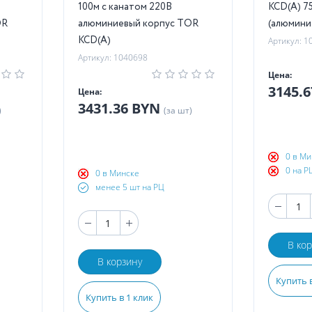
100м с канатом 220В
KCD(А) 75
OR
алюминиевый корпус TOR
(алюмини
KCD(А)
Артикул: 1
Артикул: 1040698
Цена:
3145.
Цена:
3431.36 BYN
)
(за шт)
0 в Ми
0 на Р
0 в Минске
менее 5 шт на РЦ
В ко
В корзину
Купить в
Купить в 1 клик