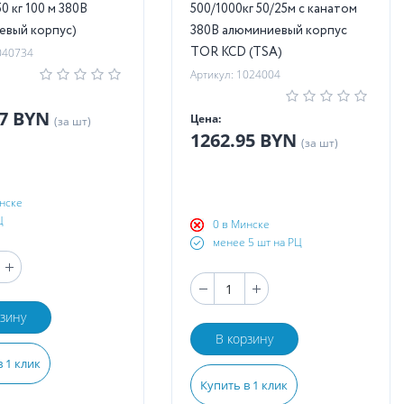
0 кг 100 м 380В
500/1000кг 50/25м с канатом
евый корпус)
380В алюминиевый корпус
TOR KCD (TSA)
040734
Артикул: 1024004
67 BYN
Цена:
(за шт)
1262.95 BYN
(за шт)
нске
Ц
0 в Минске
менее 5 шт на РЦ
рзину
В корзину
 1 клик
Купить в 1 клик