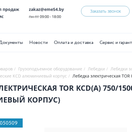
ел продаж
zakaz@eme54.by
Заказать звонок
ис
пн-пт 09:00 - 18:00
Документы
Новости
Оплата и доставка
Сервис и гаран
оваров
Грузоподъемное оборудование
Лебедки
Лебедки э
ческие KCD алюминиевый корпус
Лебедка электрическая TOR K
ЕКТРИЧЕСКАЯ TOR KCD(А) 750/1500
ЕВЫЙ КОРПУС)
1050509