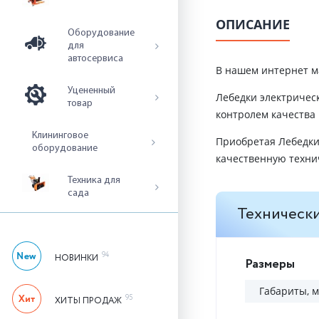
ОПИСАНИЕ
Оборудование
для
автосервиса
В нашем интернет м
Уцененный
Лебедки электричес
товар
контролем качества
Клининговое
Приобретая Лебедки
оборудование
качественную техни
Техника для
сада
Технически
94
НОВИНКИ
Размеры
Габариты, 
95
ХИТЫ ПРОДАЖ