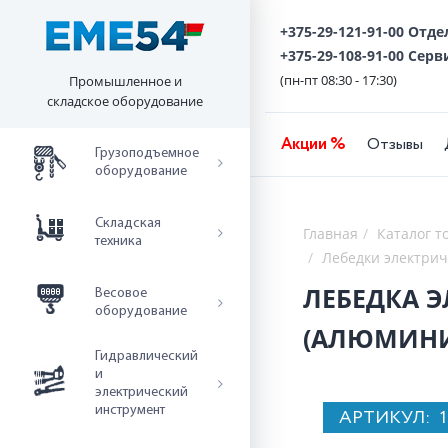
+375-29-121-91-00 Отд
+375-29-108-91-00 Серв
(пн-пт 08:30 - 17:30)
Промышленное и
складское оборудование
Акции %
Отзывы
Грузоподъемное
оборудование
Складская
Главная
Каталог т
техника
Лебедки электри
ЛЕБЕДКА ЭЛ
Весовое
оборудование
(АЛЮМИНИ
Гидравлический
и
электрический
инструмент
АРТИКУЛ: