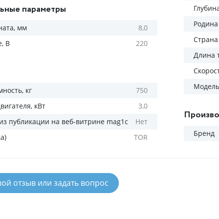
ьные параметры
Глубин
Родина
ната, мм
8,0
Страна
, В
220
Длина т
Скорос
Модел
ность, кг
750
вигателя, кВт
3,0
Произво
из публикации на веб-витрине mag1c
Нет
Бренд
а)
TOR
вой отзыв или задать вопрос