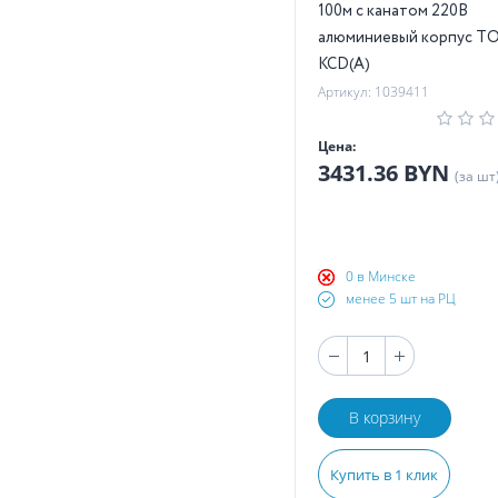
100м с канатом 220В
алюминиевый корпус T
KCD(А)
Артикул: 1039411
Цена:
3431.36 BYN
(за шт
0 в Минске
менее 5 шт на РЦ
В корзину
Купить в 1 клик