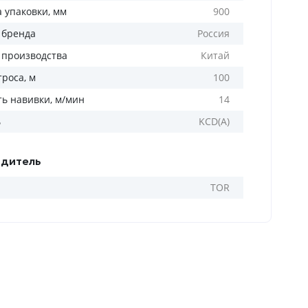
а упаковки, мм
900
 бренда
Россия
 производства
Китай
роса, м
100
ть навивки, м/мин
14
ь
KCD(А)
дитель
TOR