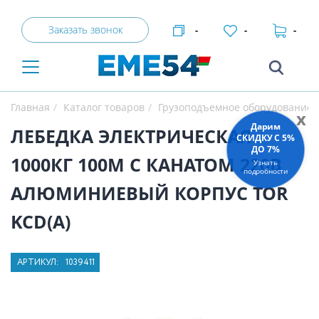
Заказать звонок
-
-
-
Главная
Каталог товаров
Грузоподъемное оборудование
x
Дарим
ЛЕБЕДКА ЭЛЕКТРИЧЕСКАЯ
СКИДКУ C 5%
ДО 7%
1000КГ 100М С КАНАТОМ 220В
Узнать
подробности
АЛЮМИНИЕВЫЙ КОРПУС TOR
KCD(А)
АРТИКУЛ:
1039411