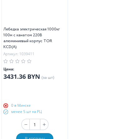
Лебедка электрическая 1000кг
100м с канатом 220В
алюминиевый корпус TOR
KCD(А)
Артикул: 1039411
Цена:
3431.36 BYN
(за шт)
0 в Минске
менее 5 шт на РЦ
В корзину