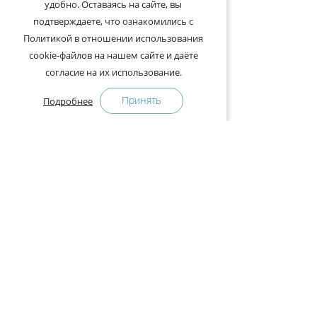
удобно. Оставаясь на сайте, вы
подтверждаете, что ознакомились с
Политикой в отношении использования
cookie-файлов на нашем сайте и даёте
согласие на их использование.
Принять
Подробнее
+375-29-121-91-00 Отдел продаж
+375-29-108-91-00 Сервис
Адрес:
222750, Республика Беларусь, Минская обл.,
Дзержинский район, Р-1, 2, офис 310 (возле дер.
Слободка)
Расписание работы:
с 9.00 до 18.00 (без обеда). Выходные: суббота,
воскресенье.