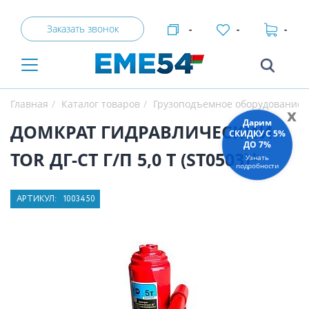
Заказать звонок
-
-
-
Главная
Каталог товаров
Грузоподъемное оборудование
x
Дарим
ДОМКРАТ ГИДРАВЛИЧЕСКИЙ
СКИДКУ C 5%
ДО 7%
TOR ДГ-CT Г/П 5,0 Т (ST0503)*
Узнать
подробности
АРТИКУЛ:
1003450