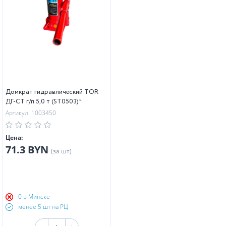
Домкрат гидравлический TOR
ДГ-CT г/п 5,0 т (ST0503)*
Артикул: 1003450
Цена:
71.3 BYN
(за шт)
0 в Минске
менее 5 шт на РЦ