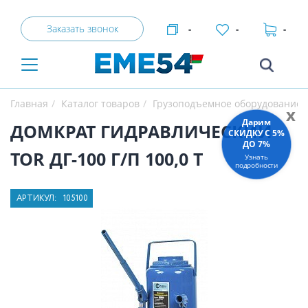
Заказать звонок
-
-
-
Главная
Каталог товаров
Грузоподъемное оборудование
x
Дарим
ДОМКРАТ ГИДРАВЛИЧЕСКИЙ
СКИДКУ C 5%
ДО 7%
TOR ДГ-100 Г/П 100,0 Т
Узнать
подробности
АРТИКУЛ:
105100